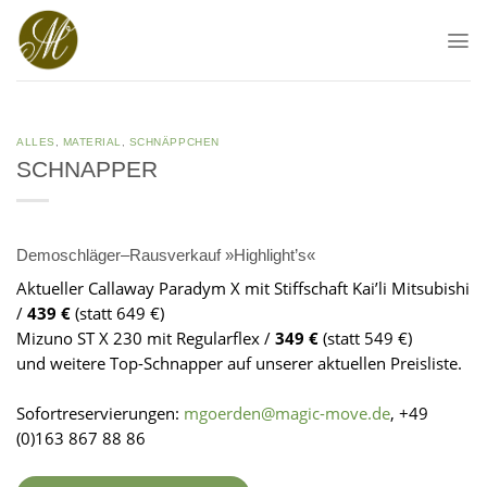
Skip
to
content
ALLES
,
MATERIAL
,
SCHNÄPPCHEN
SCHNAPPER
Demoschläger–Rausverkauf »Highlight’s«
Aktueller Callaway Paradym X mit Stiffschaft Kai’li Mitsubishi
/
439 €
(statt 649 €)
Mizuno ST X 230 mit Regularflex /
349 €
(statt 549 €)
und weitere Top-Schnapper auf unserer aktuellen Preisliste.
Sofortreservierungen:
mgoerden@magic-move.de
, +49
(0)163 867 88 86